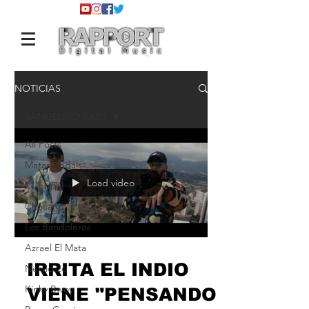
NOTICIAS
SAMUELIYO BABY
All Posts
Matasvandals
Load video
KLibre50
Chocano
Los Bandoleros
Azrael El Mata
IRRITA EL INDIO
Nerviozzo
Kinky Bwoy
VIENE "PENSANDO