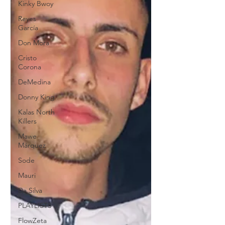
Kinky Bwoy
Reyes
García
Don Mora
Cristo
Corona
DeMedina
Donny King
Kalas North
Killers
Mawe
Márquez
Sode
Mauri
Da Silva
PLAYLISTS
FlowZeta