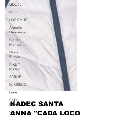
LIDER J
RVFV
LOS CALIS
Antonio
Hernández
Omar
Montes
Noize
Burner
KIKE Y
MANU
SCROP
EL GRECO
knne
BAD
BUNNY
Vicky