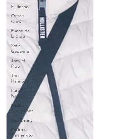
El Jincho
Ozono
Crew
Funan de
la Calle
Sofia
Gabanna
Jony El
Pipo
The
Hannton
Pure
Negga
Kadec
Santa Anna
Bad Danny
Pedro el
Flamenkito