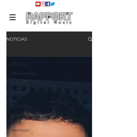
NOTICIAS
All Posts
All Posts
Matasvandals
KLibre50
Chocano
Los
Bandoleros
Azrael El
Mata
Nerviozzo