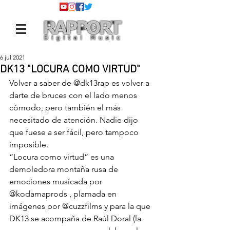
6 jul 2021
DK13 "LOCURA COMO VIRTUD"
Volver a saber de 
@dk13rap
 es volver a 
darte de bruces con el lado menos 
cómodo, pero también el más 
necesitado de atención. Nadie dijo 
que fuese a ser fácil, pero tampoco 
imposible.
“Locura como virtud” es una 
demoledora montaña rusa de 
emociones musicada por 
@kodamaprods
 , plamada en 
imágenes por 
@cuzzfilms
 y para la que 
DK13 se acompaña de Raúl Doral (la 