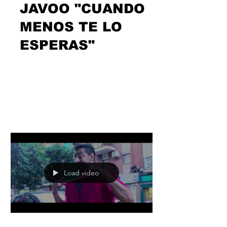
JAVOO "CUANDO
MENOS TE LO
ESPERAS"
Este año que empieza a desvanecerse
también nos hizo cruzar caminos con
el madrileño Javoo y sus ganas de
hacerse un hueco y un nombre en...
Load video