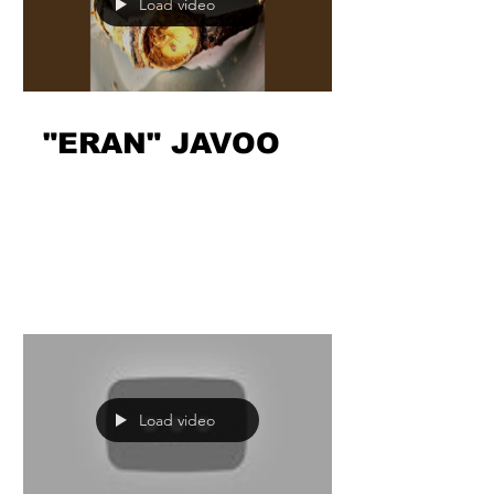
Load video
"ERAN" JAVOO
Nueva cita con el estudio y los beats
(de Satriani), la traición y el olvido.
“Eran” es por los que están a las
maduras, pero desaparecen...