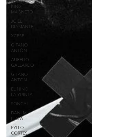
KING
MAGNETO
JC EL
DIAMANTE
XCESE
GITANO
ANTÓN
AURELIO
GALLARDO
GITANO
ANTÓN
EL NIÑO
LA YUINTA
SONCAI
DANI M
FLOW
PYLLO
CORTES