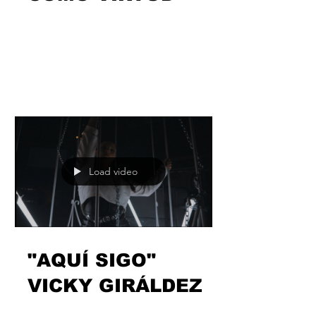
DK13 "LOCURA
COMO VIRTUD"
Volver a saber de @dk13rap es volver a
darte de bruces con el lado menos
cómodo, pero también el más
necesitado de atención. Nadie dijo...
Load video