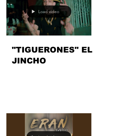
Load video
"TIGUERONES" EL
JINCHO
Parece que @eljincholagentefuerte ha
empezado el trimestre sin ganas de
levantar el pie del pedal y con las
mismas no hay semana en la...