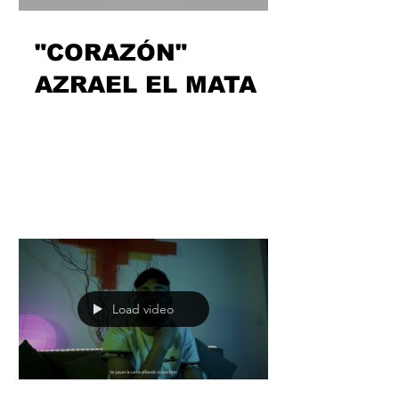
Load video
"CORAZÓN"
AZRAEL EL MATA
Sabíamos que el “Flow Caló” finest no
podía quedarse quieto en estas fechas
estivales y Azrael El Mata ya está por
aquí para darnos la...
Load video