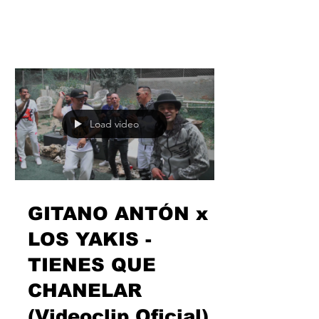
GITANO ANTÓN
Te pones la nueva del de Pan Bendito y
piensas que los estribillos están
sobrevalorados. Porque
@gitanoanton_ se despacha “Sal y
Azúcar”...
Load video
GITANO ANTÓN x
LOS YAKIS -