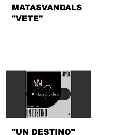
MATASVANDALS
"VETE"
Mauri y Da Silva parece que el verano
les invita a probar nuevos beats y
maneras sobre los que hacer valer su
propuesta. Ya sucedió la...
Load video