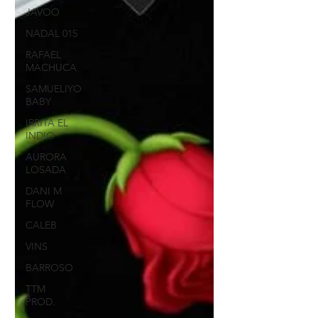
JAVOO
NADAL 015
RAFAEL
MACHUCA
SAMUELIYO
BABY
IRRITA EL
INDIO
AURORA
LOSADA
DANI M
FLOW
CALEB
VINS
BARROSO
TTM
PROD.