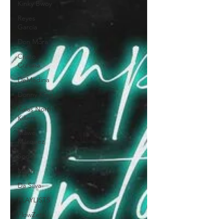
Kinky Bwoy
Reyes
García
Don Mora
Cristo
Corona
DeMedina
Donny King
Kalas North
Killers
Mawe
Márquez
Sode
Mauri
Da Silva
PLAYLISTS
FlowZeta