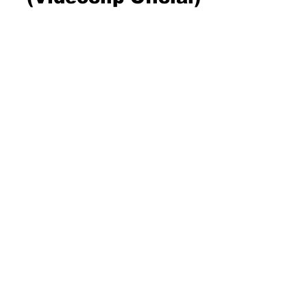
TIENES QUE
CHANELAR
(Videoclip Oficial)
¡Arsa! ¿Había ganas de catar nuevo
material de Gitano Antón o no?
Cuando empezabas a pensar que el de
Pan Bendito llegaba tarde, te...
Load video