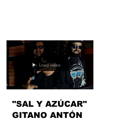
"AQUÍ SIGO"
VICKY GIRÁLDEZ
Tiempo de fruncir el ceño para la
femcee de Puebla de Cazalla. Después
de liberar el todavía vigente y
ambicioso proyecto acústico...
Load video
"SAL Y AZÚCAR"