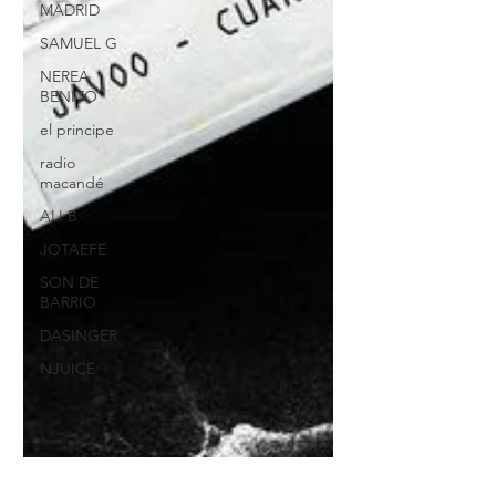
MADRID
SAMUEL G
NEREA
BENITO
el principe
radio
macandé
ALI B
JOTAEFE
SON DE
BARRIO
DASINGER
NJUICE