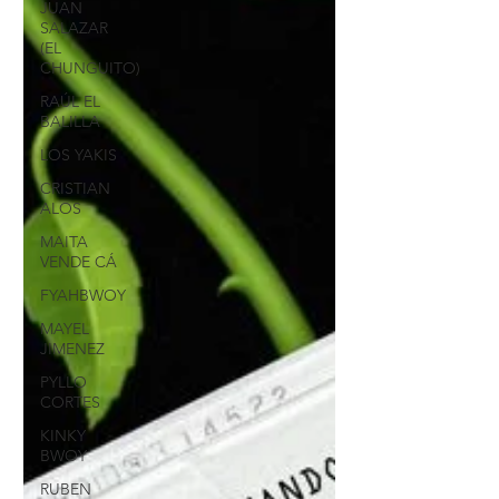
JUAN
SALAZAR
(EL
CHUNGUITO)
RAÚL EL
BALILLA
LOS YAKIS
CRISTIAN
ALOS
MAITA
VENDE CÁ
FYAHBWOY
MAYEL
JIMENEZ
PYLLO
CORTES
KINKY
BWOY
RUBEN