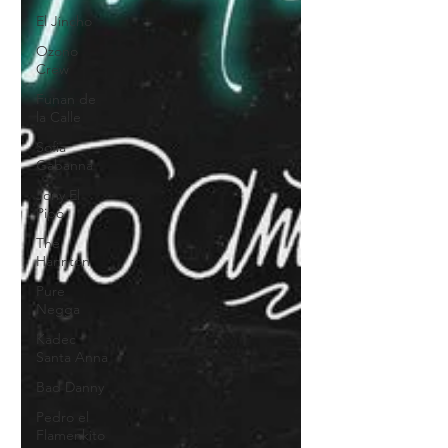
El Jincho
Ozono
Crew
Funan de
la Calle
Sofia
Gabanna
Jony El
Pipo
The
Hannton
Pure
Negga
Kadec
Santa Anna
Bad Danny
Pedro el
Flamenkito