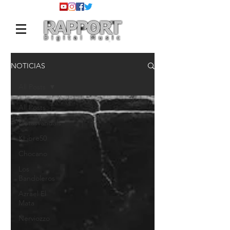
NOTICIAS
All Posts
All Posts
Matasvandals
KLibre50
Chocano
Los
Bandoleros
Azrael El
Mata
Nerviozzo