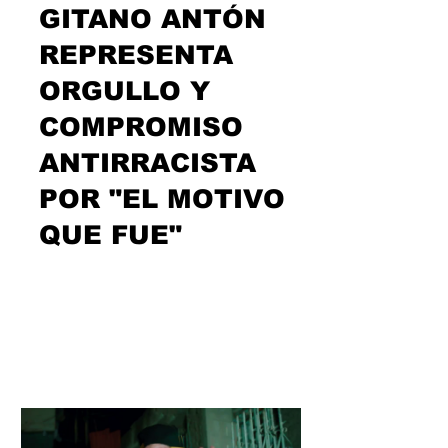
GITANO ANTÓN
REPRESENTA
ORGULLO Y
COMPROMISO
ANTIRRACISTA
POR "EL MOTIVO
QUE FUE"
Pocas cosas tienen que gratificar más
que saber lo que eres, defenderlo con
conocimiento y personalidad y
expresarlo con la misma...