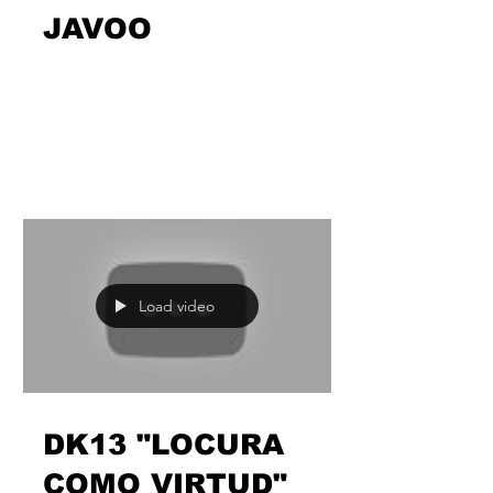
"UN DESTINO"
JAVOO
El joven @jaaavooooo sigue dejando
sus maneras y señas en el juego del
rap con cortes como “Un destino”,
líneas solo aptas para esa...
Load video