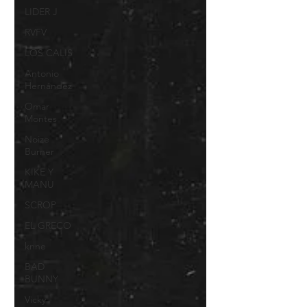
LIDER J
RVFV
LOS CALIS
Antonio
Hernández
Omar
Montes
Noize
Burner
KIKE Y
MANU
SCROP
EL GRECO
knne
BAD
BUNNY
Vicky