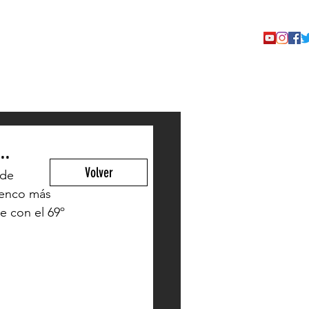
TACTO
..
Volver
 de 
menco más 
 con el 69º 