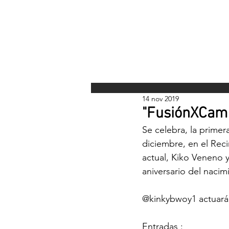
INICI
14 nov 2019
"FusiónXCama
Se celebra, la primer
diciembre, en el Reci
actual, Kiko Veneno 
aniversario del nacim
@kinkybwoy1
 actuar
Entradas :