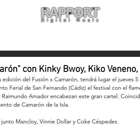
O
ARTISTAS
TIENDA
CON
rón" con Kinky Bwoy, Kiko Veneno, 
a edición del Fusión x Camarón, tendrá lugar el jueves 5
nto Ferial de San Fernando (Cádiz) el festival con el fla
y Raimundo Amador encabezan este gran cartel. Coincide
iento de Camarón de la Isla.
á junto Mancloy, Vinnie Dollar y Coke Céspedes.