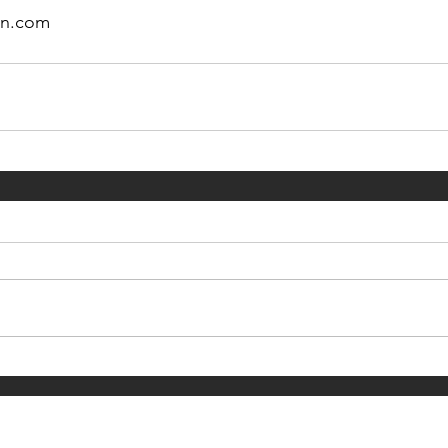
on.com
¡Suscríbete para recibir las últimas novedades!