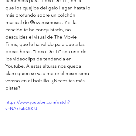
flamencos para “Loco De Ti”, en la 
que los quejíos del galo llegan hasta lo 
más profundo sobre un colchón 
musical de 
@ozarusmusic
 . Y si la 
canción te ha conquistado, no 
descuides el visual de The Movie 
Films, que le ha valido para que a las 
pocas horas “Loco De Ti” sea uno de 
los videoclips de tendencia en 
Youtube. A estas alturas nos queda 
claro quién se va a meter el mismísimo 
verano en el bolsillo. ¿Necesitas más 
pistas?
https://www.youtube.com/watch?
v=NAkFaEQtKlU