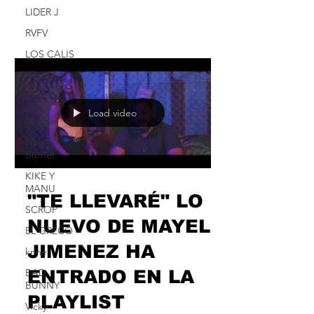
LIDER J
Un lugar que el artista francés...
RVFV
LOS CALIS
Antonio
Hernández
Omar
Load video
Montes
Noize
Burner
KIKE Y
MANU
"TE LLEVARÉ" LO
SCROP
NUEVO DE MAYEL
EL GRECO
JIMENEZ HA
knne
BAD
ENTRADO EN LA
BUNNY
PLAYLIST
Vicky