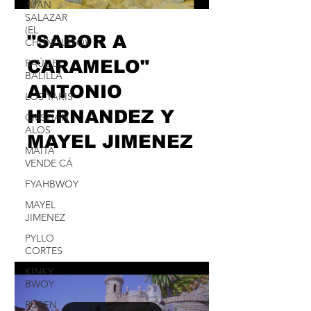
JUAN
SALAZAR
(EL
"SABOR A
CHUNGUITO)
CARAMELO"
RAÚL EL
BALILLA
ANTONIO
LOS YAKIS
HERNANDEZ Y
CRISTIAN
ALOS
MAYEL JIMENEZ
MAITA
VENDE CÁ
Parafraseando el refrán, segundas
FYAHBWOY
partes pueden ser buenas. Y terceras, y
cuartas…Y todas las que se les antojen
MAYEL
JIMENEZ
al estos pesos pesados...
PYLLO
CORTES
KINKY
BWOY
RUBEN