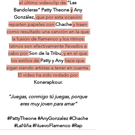
el último videoclip de 
“Las 
Bandoleras” Patty Theone 
y
 Any 
González,
 que por esta ocasión 
reparten papeles con 
Chache
 y traen 
como resultado una canción en la que 
la fusión de flamenco y los ritmos 
latinos son efectivamente llevados a 
cabo por 
Son de la Tribu
, y en el que 
los estilos de 
Patty y Any 
hace que 
sigan siendo artistas a tener en cuenta. 
El vídeo ha sido rodado por 
Konerapkour.
“Juegas, conmigo tú juegas, porque 
eres muy joven para amar”
#PattyTheone
#AnyGonzalez
#Chache
#LaNiña
#NuevoFlamenco
#Rap