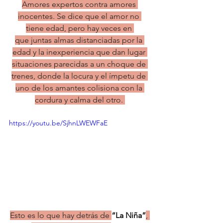
Amores expertos contra amores 
inocentes. Se dice que el amor no 
tiene edad, pero hay veces en 
que juntas almas distanciadas por la 
edad y la inexperiencia que dan lugar 
situaciones parecidas a un choque de 
trenes, donde la locura y el ímpetu de 
uno de los amantes colisiona con la 
cordura y calma del otro. 
https://youtu.be/SjhnLWEWFaE
Esto es lo que hay detrás de 
“La Niña”
, 