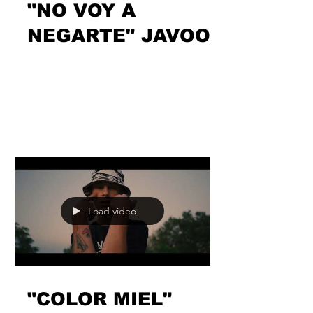
Load video
"NO VOY A
NEGARTE" JAVOO
El rapero madrileño continua su
particular cruzada sentimental, se
sincera y pone las cartas sobre la mesa:
se muere por tus huesos y no...
Load video