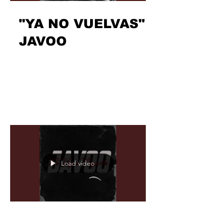
Load video
"YA NO VUELVAS"
JAVOO
Va camino de cumplirse un año desde
que Yassin SMG invitó a @jaaavooooo
a compartir espacio musical para
juntos liberar “Vuelve”, una...