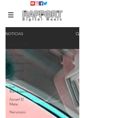
NOTICIAS
JAVOO
All Posts
Matasvandals
KLibre50
Chocano
Los
Bandoleros
Azrael El
Mata
Nerviozzo