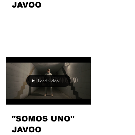
"COLOR MIEL"
JAVOO
Sencillo, pero efectivo. Sin más trucos
que sus palabras y sus transparentes
sentimientos es como se muestra
@jaaavooooo , poniendo...
Load video