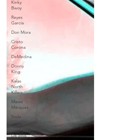
Kinky
Bwoy
Reyes
García
Don Mora
Cristo
Corona
DeMedina
Donny
King
Kalas
North
Killers
Mawe
Márquez
Sode
Mauri
Da Silva