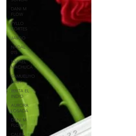
DANI M
FLOW
PYLLO
CORTES
JAVOO
NADAL
015
RAFAEL
MACHUCA
SAMUELIYO
BABY
IRRITA EL
INDIO
AURORA
LOSADA
DANI M
FLOW
CALEB