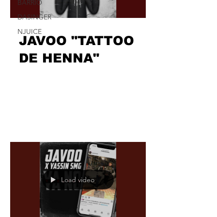
BARRIO
DASINGER
NJUICE
Load video
JAVOO "TATTOO
DE HENNA"
Sobre una producción de tintes
espaciales y vaporosos “made by
Satriani”, jugando con el español y el
inglés y moduladores de voz varios,...