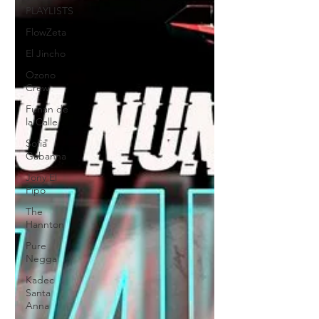
PLAYLISTS
FlowZeta
El Jincho
Ozono
Crew
Funan de
la Calle
Sofia
Gabanna
Jony El
Pipo
The
Hannton
Pure
Negga
Kadec
Santa
Anna