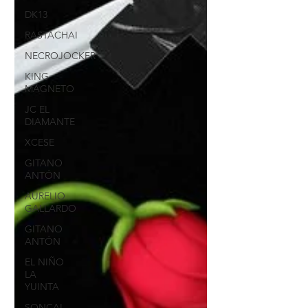
DK13
RASTACHAI
NECROJOCKER
KING
MAGNETO
JC EL
DIAMANTE
XCESE
GITANO
ANTÓN
AURELIO
GALLARDO
GITANO
ANTÓN
EL NIÑO
LA
YUINTA
SONCAI