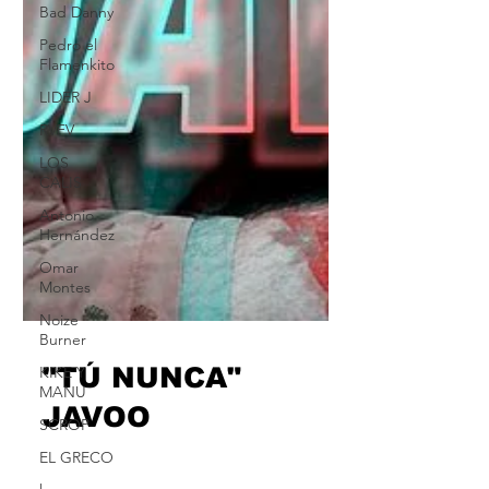
Bad Danny
Pedro el
Flamenkito
LIDER J
RVFV
LOS
CALIS
Antonio
Hernández
Omar
Montes
Noize
Burner
KIKE Y
MANU
SCROP
"TÚ NUNCA"
EL GRECO
JAVOO