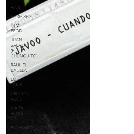
VINS
BARROSO
TTM
PROD.
JUAN
SALAZAR
(EL
CHUNGUITO)
RAÚL EL
BALILLA
LOS
YAKIS
CRISTIAN
ALOS
MAITA
VENDE
CÁ
FYAHBWOY