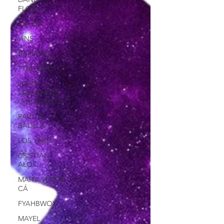
FLOW
CALEB
VINS
BARROSO
TTM PROD.
JUAN
SALAZAR (EL
CHUNGUITO)
RAÚL EL
BALILLA
LOS YAKIS
CRISTIAN
ALOS
MAITA VENDE
CÁ
FYAHBWOY
MAYEL