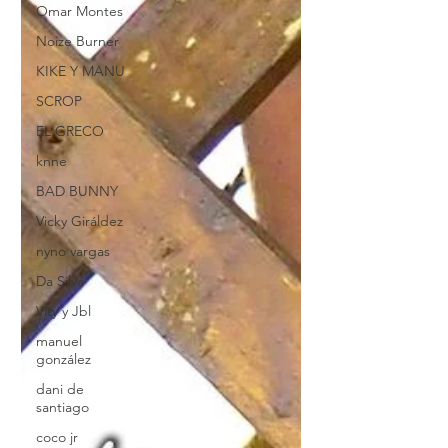
Omar Montes
Noize Burner
KIKE Y MANU
SCROP
EL GRECO
knne
BAD BUNNY
Vicky Giráldez
nyno vargas
Da Silva
Vity y Jbl
manuel
gonzález
dani de
santiago
coco jr