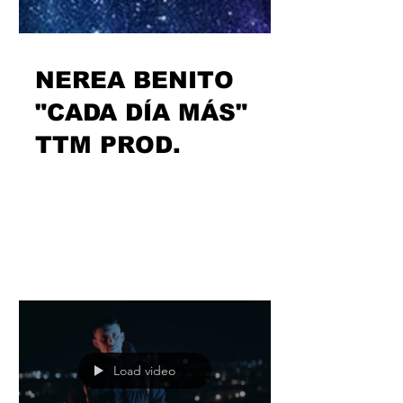
NEREA BENITO
"CADA DÍA MÁS"
TTM PROD.
“Cada día más” … encantados de ver
crecer a @nereabenito_oficial . Más
contentos de contar con una artista
que con cada oportunidad...