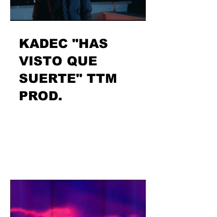
Load video
KADEC "HAS
VISTO QUE
SUERTE" TTM
PROD.
Compaginándolo con una exitosa gira
que lo está llevando por las principales
ciudades españolas, @kadec291
prosigue liberando singles con...