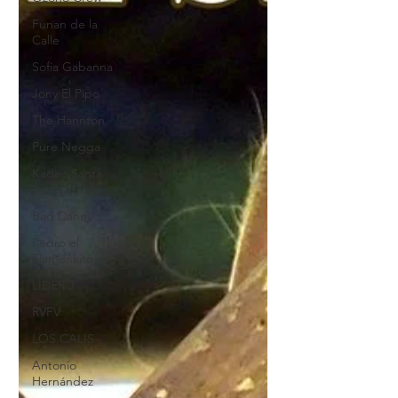
Funan de la
Calle
Sofia Gabanna
Jony El Pipo
The Hannton
Pure Negga
Kadec Santa
Anna
Bad Danny
Pedro el
Flamenkito
LIDER J
RVFV
LOS CALIS
Antonio
Hernández