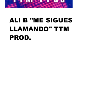
ALI B "ME SIGUES
LLAMANDO" TTM
PROD.
La más reciente incorporación a
Rapport Digital Music pasa por ser una
de las beatboxers más populares del
país. Como lo oyes: una...