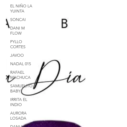
sensación de haber hecho...
EL NIÑO LA
YUINTA
SONCAI
DANI M
FLOW
PYLLO
CORTES
JAVOO
NADAL 015
RAFAEL
MACHUCA
SAMUELIYO
BABY
IRRITA EL
INDIO
AURORA
LOSADA
DANI M