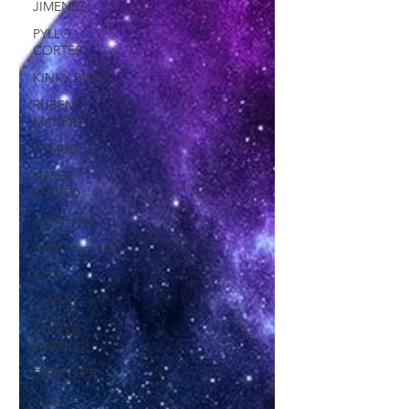
JIMENEZ
PYLLO
CORTES
KINKY BWOY
RUBEN
MADRID
SAMUEL G
NEREA
BENITO
el principe
radio macandé
ALI B
JOTAEFE
SON DE
BARRIO
DASINGER
NJUICE