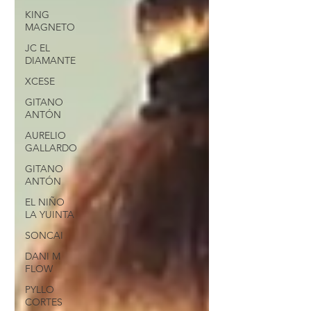
KING
MAGNETO
JC EL
DIAMANTE
XCESE
GITANO
ANTÓN
AURELIO
GALLARDO
GITANO
ANTÓN
EL NIÑO
LA YUINTA
SONCAI
DANI M
FLOW
PYLLO
CORTES