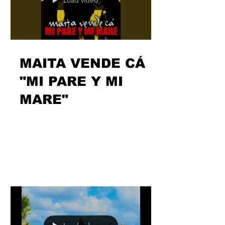
Load video
MAITA VENDE CÁ
"MI PARE Y MI
MARE"
En sus bodas de plata con la música,
@maitavendeca también tiene tiempo
para acordarse de las bodas de oro de
otro matrimonio vital en su...