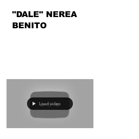
"DALE" NEREA
BENITO
Después de vivaz y carismático
“Vente”, genialmente recibido por
público y plataformas,
@nereabenito_oficial prosigue
picando piedra...
Load video