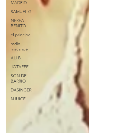
MADRID
SAMUEL G
NEREA
BENITO
el principe
radio
macandé
ALI B
JOTAEFE
SON DE
BARRIO
DASINGER
NJUICE