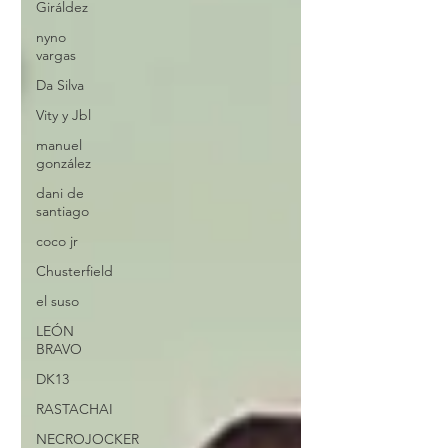
Giráldez
nyno
vargas
Da Silva
Vity y Jbl
manuel
gonzález
dani de
santiago
coco jr
Chusterfield
el suso
LEÓN
BRAVO
DK13
RASTACHAI
NECROJOCKER