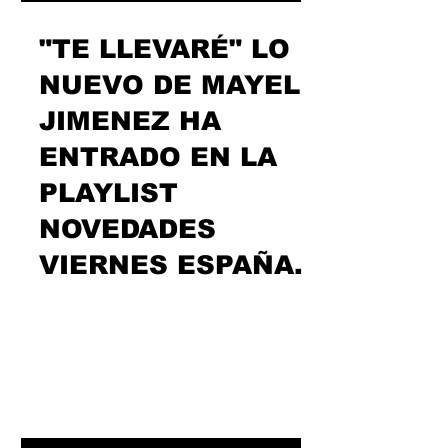
"TE LLEVARÉ" LO
NUEVO DE MAYEL
JIMENEZ HA
ENTRADO EN LA
PLAYLIST
NOVEDADES
VIERNES ESPAÑA.
Hoy Mayel está especialmente
generoso, dispuesto a hacer lo que
sea por su amada. Darle todo su amor,
bajarle la mismísima luna… “Te...