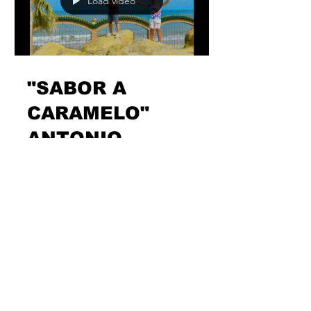
Load video
"SABOR A
CARAMELO"
ANTONIO
HERNANDEZ Y
MAYEL JIMENEZ
Parafraseando el refrán, segundas
partes pueden ser buenas. Y terceras, y
cuartas…Y todas las que se les antojen
al estos pesos pesados...