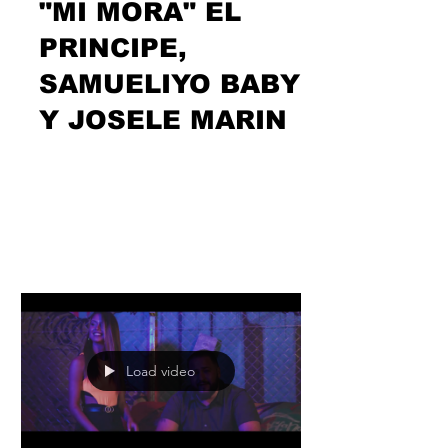
"MI MORA" EL
PRINCIPE,
SAMUELIYO BABY
Y JOSELE MARIN
La juventud se abre paso y con ella
estamos nosotros, allanando el camino
para que esa sangre joven demuestre y
consiga lo que se...
Load video