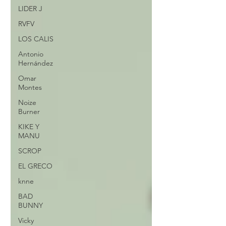
LIDER J
RVFV
LOS CALIS
Antonio
Hernández
Omar
Montes
Noize
Burner
KIKE Y
MANU
SCROP
EL GRECO
knne
BAD
BUNNY
Vicky