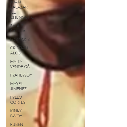
JUAN
SALAZAR
(EL
CHUNGUITO)
RAÚL EL
BALILLA
LOS YAKIS
CRISTIAN
ALOS
MAITA
VENDE CÁ
FYAHBWOY
MAYEL
JIMENEZ
PYLLO
CORTES
KINKY
BWOY
RUBEN