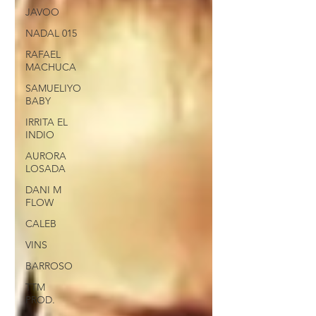
JAVOO
NADAL 015
RAFAEL
MACHUCA
SAMUELIYO
BABY
IRRITA EL
INDIO
AURORA
LOSADA
DANI M
FLOW
CALEB
VINS
BARROSO
TTM
PROD.