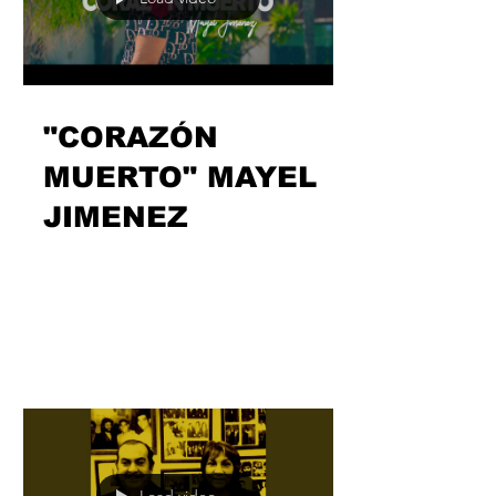
Load video
"CORAZÓN
MUERTO" MAYEL
JIMENEZ
Una semana más en la que
@mayeljimenezofficiel decide mostrar
fidelidad a su cita con su público más
flamenco. Siete días después en los...