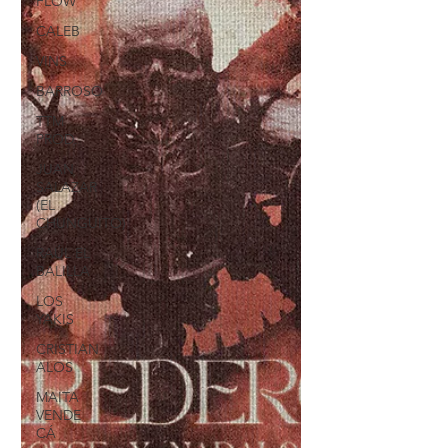
FLOW
CALEB
VINS
BARROSO
TTM
PROD.
JUAN
SALAZAR
(EL
CHUNGUITO)
RAÚL EL
BALILLA
LOS
YAKIS
CRISTIAN
ALOS
MAITA
VENDE
CÁ