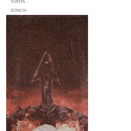
YUINTA
SONCAI
DANI M
FLOW
PYLLO
CORTES
JAVOO
NADAL
015
RAFAEL
MACHUCA
SAMUELIYO
BABY
IRRITA EL
INDIO
AURORA
LOSADA
DANI M